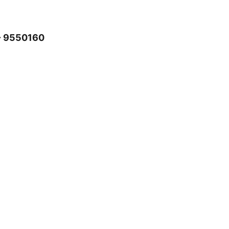
- 9550160
Eine Marke von: