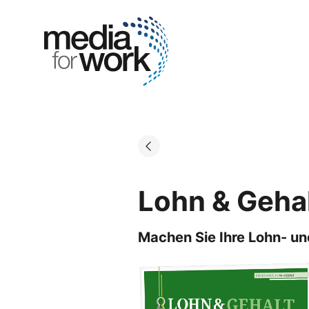
Skip
to
Go to landing page.
content
Lohn & Gehal
Machen Sie Ihre Lohn- u