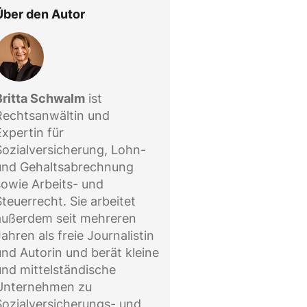
Über den Autor
Britta Schwalm
ist
Rechtsanwältin und
Expertin für
Sozialversicherung, Lohn-
und Gehaltsabrechnung
sowie Arbeits- und
Steuerrecht. Sie arbeitet
außerdem seit mehreren
Jahren als freie Journalistin
und Autorin und berät kleine
und mittelständische
Unternehmen zu
Sozialversicherungs- und