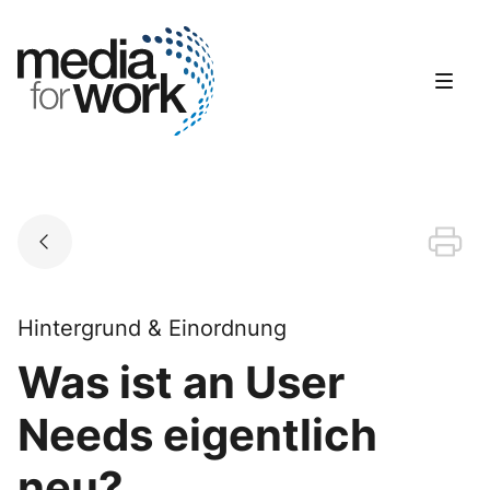
Skip
to
Go to landing page.
content
Hintergrund & Einordnung
Was ist an User
Needs eigentlich
neu?